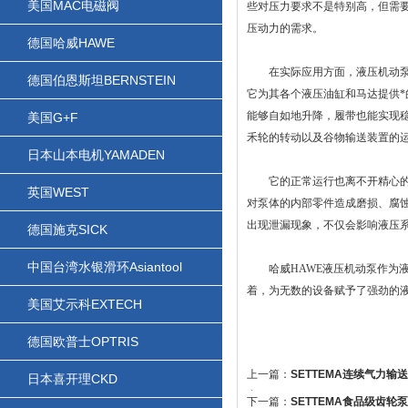
美国MAC电磁阀
些对压力要求不是特别高，但需
压动力的需求。
德国哈威HAWE
在实际应用方面，液压机动泵的
德国伯恩斯坦BERNSTEIN
它为其各个液压油缸和马达提供
能够自如地升降，履带也能实现
美国G+F
禾轮的转动以及谷物输送装置的
日本山本电机YAMADEN
它的正常运行也离不开精心的维
英国WEST
对泵体的内部零件造成磨损、腐
出现泄漏现象，不仅会影响液压
德国施克SICK
中国台湾水银滑环Asiantool
哈威HAWE液压机动泵作为液
着，为无数的设备赋予了强劲的
美国艾示科EXTECH
德国欧普士OPTRIS
上一篇：
SETTEMA连续气力输
日本喜开理CKD
窍？
下一篇：
SETTEMA食品级齿轮