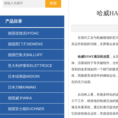
哈威H
产品目录
德国贺德克HYDAC
在现代工业与机械领域的宏大舞
德国西门子SIEMENS
其运作机制的功能，支撑着众多
德国巴鲁夫BALLUFF
哈威HAWE液压机动泵
，从
体、活塞或转子等关键组件。当
意大利伊莱科ELETTROCE
容积的改变就如同一个精巧的吸
体，而随着泵体部件的继续运动
日本绿测器MIDORI
定的压力油源。
日本川崎KAWAKI
从结构上看，有着多样化的设计
德国威卡WIKA
力下工作，精准地控制液压油的
液压夹紧系统，通过柱塞式提供
德国安士能EUCHNER
它的齿轮啮合运转，凭借齿轮齿