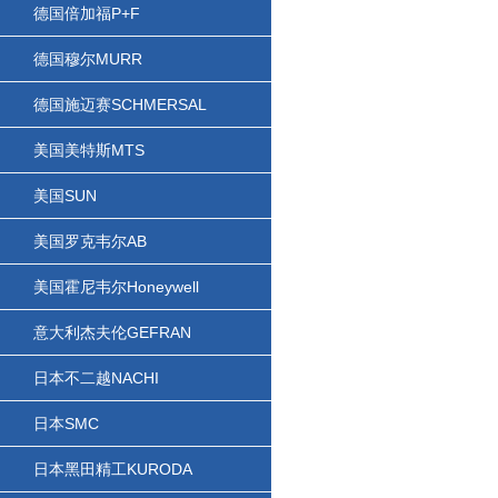
德国倍加福P+F
德国穆尔MURR
德国施迈赛SCHMERSAL
美国美特斯MTS
美国SUN
美国罗克韦尔AB
美国霍尼韦尔Honeywell
意大利杰夫伦GEFRAN
日本不二越NACHI
日本SMC
日本黑田精工KURODA