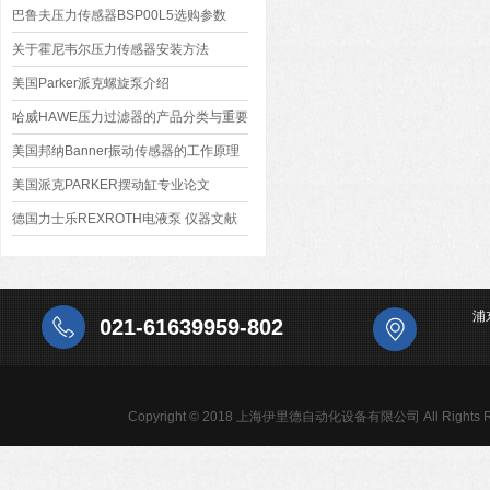
巴鲁夫压力传感器BSP00L5选购参数
关于霍尼韦尔压力传感器安装方法
美国Parker派克螺旋泵介绍
哈威HAWE压力过滤器的产品分类与重要
性
美国邦纳Banner振动传感器的工作原理
美国派克PARKER摆动缸专业论文
德国力士乐REXROTH电液泵 仪器文献
浦
021-61639959-802
Copyright © 2018 上海伊里德自动化设备有限公司 All Rights R