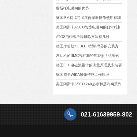
相关特点
费斯托电磁阀的优势
德国IFM易福门湿度传感器操作使用有哪
些细节分析
美国阿斯卡ASCO防爆电磁阀的日常维护
方法
ATOS电磁阀故障排除方法有几种
德国库伯勒KUBLER型编码器的安装方
式
发动机的SMC气缸套经常磨损？这些窍
门可能帮到你
德国E+H电磁流量计的测量原理及安装要
求
德国威卡WIKA轴销传感工作原理
美国阿斯卡ASCO 240热水和蒸汽阀系列
电磁阀
021-61639959-802