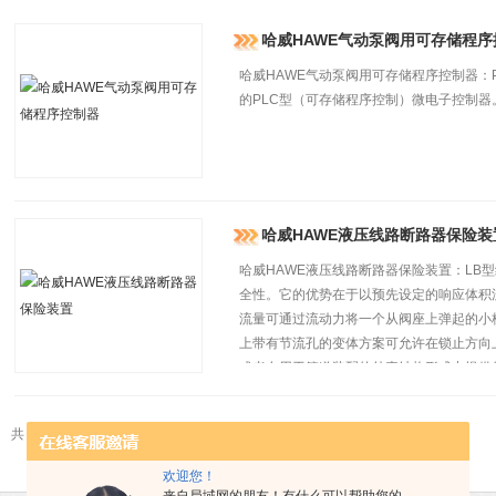
哈威HAWE气动泵阀用可存储程序
哈威HAWE气动泵阀用可存储程序控制器：P
的PLC型（可存储程序控制）微电子控制器
哈威HAWE液压线路断路器保险装
哈威HAWE液压线路断路器保险装置：LB
全性。它的优势在于以预先设定的响应体积
流量可通过流动力将一个从阀座上弹起的小
上带有节流孔的变体方案可允许在锁止方向
或者在用于管道装配的外壳结构形式中提供
共 2 条记录，当前 1 / 1 页 首页 上一页 下一页 末页 跳转到第
页
欢迎您！
来自局域网的朋友！有什么可以帮助您的