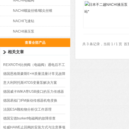
NACHI电磁阀
NACHI螺旋丝锥/螺尖丝锥
NACHI飞速钻
NACHI液压泵
查看全部产品
共 3 条记录，当前 1 / 1 
相关文章
REXROTH比例阀（电磁阀）通电后不工
作如何及时解决
德国恩格斯豪斯E+H质量流量计常见故障
问题及处理方法
意大利阿托斯ATOS变量泵解决方案
德国威卡WIKA带USB接口的压力传感器
的应用范围
德国易福门IFM振动传感器机电变换
法国ESA颗粒物分析仪工作原理
德国宝德burkert电磁阀的故障排查
哈威HAWE止回阀的安装方式与注意事项