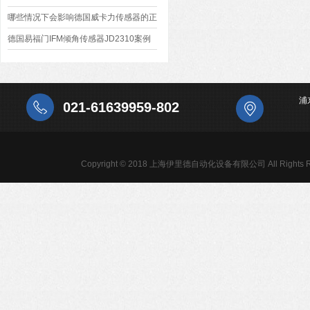
哪些情况下会影响德国威卡力传感器的正
常工作
德国易福门IFM倾角传感器JD2310案例
分析
浦
021-61639959-802
Copyright © 2018 上海伊里德自动化设备有限公司 All Rights R