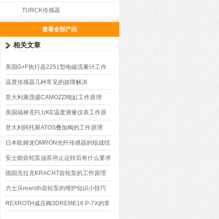
TURCK传感器
查看全部产品
相关文章
美国G+F执行器2251型电磁流量计工作
原理
温度传感器几种常见的故障解决
意大利康茂盛CAMOZZI电缸工作原理
美国福禄克FLUKE温度测量仪表工作原
理
意大利阿托斯ATOS叠加阀的工作原理
日本欧姆龙OMRON光纤传感器的组成结
构
安士能齿轮泵油泵停止运转后有什么要求
吗
德国克拉克KRACHT齿轮泵的工作原理
力士乐rexroth齿轮泵的维护知识小技巧
REXROTH减压阀3DREME16 P-7X的常
见故障如何解决