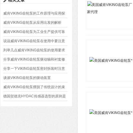
相关文章
威肯VIKING齿轮泵的工作原理与应用探
索
威肯VIKING齿轮泵从应用出发的解析
威肯VIKING齿轮泵为工业生产提供可靠
动力的利器
说说威肯VIKING齿轮泵在使用中要注意
哪些事项
列举几点威肯VIKING齿轮泵的使用要求
分享威肯VIKING齿轮泵驱动轴和衬套修
复磨损的方法
分享一下VIKING齿轮泵密封拆装时注意
事项
谈谈VIKING齿轮泵的驱动装置
威肯VIKING齿轮泵摆脱了传统设计的束
缚
德国贺德克HYDAC传感器选型的原则是
什么?