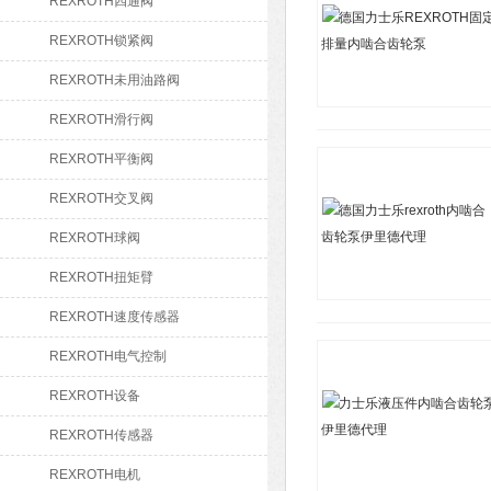
REXROTH四通阀
REXROTH锁紧阀
REXROTH未用油路阀
REXROTH滑行阀
REXROTH平衡阀
REXROTH交叉阀
REXROTH球阀
REXROTH扭矩臂
REXROTH速度传感器
REXROTH电气控制
REXROTH设备
REXROTH传感器
REXROTH电机