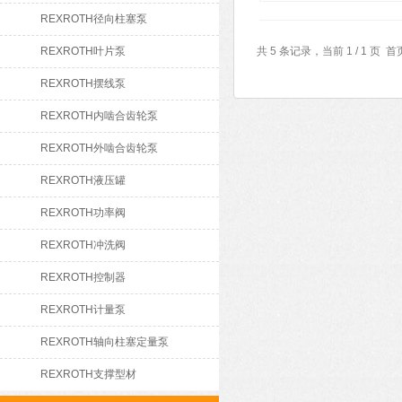
REXROTH径向柱塞泵
REXROTH叶片泵
共 5 条记录，当前 1 / 1 
REXROTH摆线泵
REXROTH内啮合齿轮泵
REXROTH外啮合齿轮泵
REXROTH液压罐
REXROTH功率阀
REXROTH冲洗阀
REXROTH控制器
REXROTH计量泵
REXROTH轴向柱塞定量泵
REXROTH支撑型材