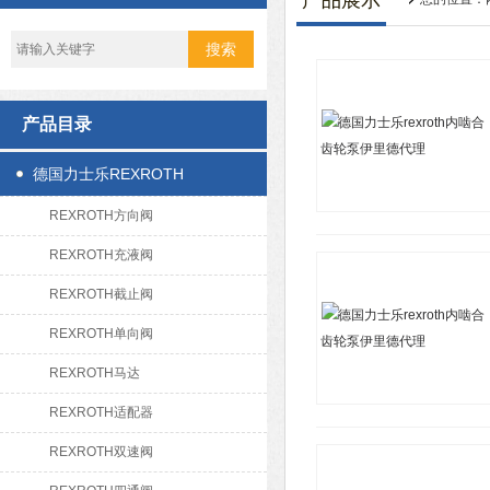
产品展示
产品目录
德国力士乐REXROTH
REXROTH方向阀
REXROTH充液阀
REXROTH截止阀
REXROTH单向阀
REXROTH马达
REXROTH适配器
REXROTH双速阀