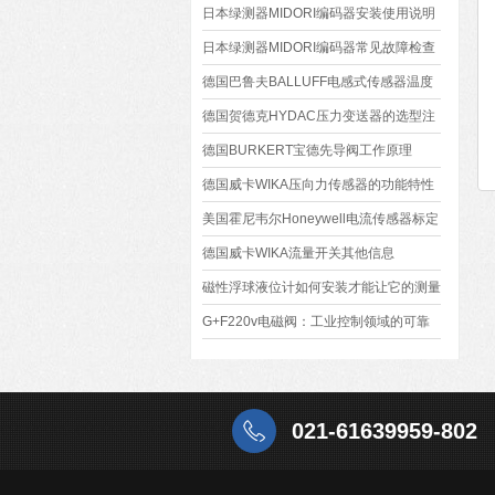
日本绿测器MIDORI编码器安装使用说明
日本绿测器MIDORI编码器常见故障检查
德国巴鲁夫BALLUFF电感式传感器温度
分类
德国贺德克HYDAC压力变送器的选型注
意事项
德国BURKERT宝德先导阀工作原理
德国威卡WIKA压向力传感器的功能特性
美国霍尼韦尔Honeywell电流传感器标定
德国威卡WIKA流量开关其他信息
磁性浮球液位计如何安装才能让它的测量
效果较好
G+F220v电磁阀：工业控制领域的可靠
之选
021-61639959-802