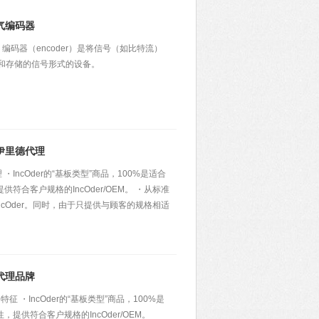
气编码器
编码器（encoder）是将信号（如比特流）
和存储的信号形式的设备。
伊里德代理
IncOder的“基板类型”商品，100%是适合
供符合客户规格的IncOder/OEM。 ・从标准
IncOder。同时，由于只提供与顾客的规格相适
代理品牌
征 ・IncOder的“基板类型”商品，100%是
，提供符合客户规格的IncOder/OEM。