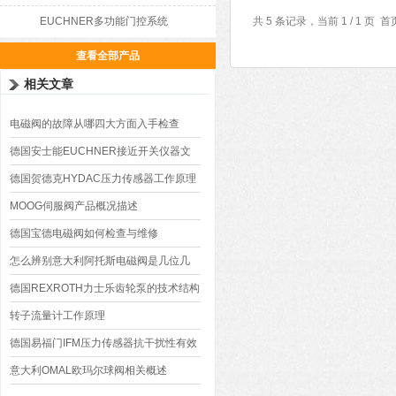
EUCHNER多功能门控系统
共 5 条记录，当前 1 / 1 
查看全部产品
相关文章
电磁阀的故障从哪四大方面入手检查
德国安士能EUCHNER接近开关仪器文
献
德国贺德克HYDAC压力传感器工作原理
MOOG伺服阀产品概况描述
德国宝德电磁阀如何检查与维修
怎么辨别意大利阿托斯电磁阀是几位几
通？
德国REXROTH力士乐齿轮泵的技术结构
与工作原理
转子流量计工作原理
德国易福门IFM压力传感器抗干扰性有效
措施？
意大利OMAL欧玛尔球阀相关概述