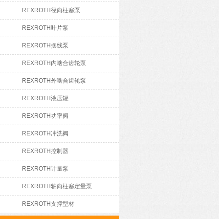
REXROTH径向柱塞泵
REXROTH叶片泵
REXROTH摆线泵
REXROTH内啮合齿轮泵
REXROTH外啮合齿轮泵
REXROTH液压罐
REXROTH功率阀
REXROTH冲洗阀
REXROTH控制器
REXROTH计量泵
REXROTH轴向柱塞定量泵
REXROTH支撑型材