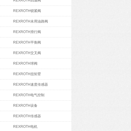
REXROTH四通阀
REXROTH锁紧阀
REXROTH未用油路阀
REXROTH滑行阀
REXROTH平衡阀
REXROTH交叉阀
REXROTH球阀
REXROTH扭矩臂
REXROTH速度传感器
REXROTH电气控制
REXROTH设备
REXROTH传感器
REXROTH电机