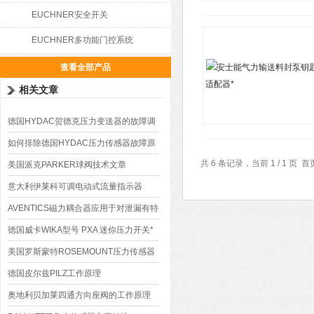
EUCHNER安全开关
EUCHNER多功能门控系统
查看全部产品
相关文章
德国HYDAC贺德克压力变送器的故障调
试与检测
如何排除德国HYDAC压力传感器故障原
共 6 条记录，当前 1 / 1 
因？
美国派克PARKER球阀技术文章
意大利伊莱科可调电动式流量指示器
AVENTICS磁力耦合器应用于对泄漏有特
殊要求的场合
德国威卡WIKA型号 PXA 迷你压力开关*
美国罗斯蒙特ROSEMOUNT压力传感器
选购指南
德国皮尔兹PILZ工作原理
奥地利贝加莱四通方向座阀的工作原理