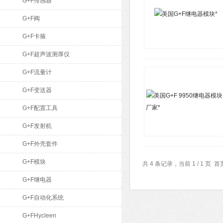
G+F传感器
G+F阀
G+F卡箍
G+F超声波测厚仪
G+F流量计
G+F变送器
G+F配置工具
G+F发射机
G+F外壳套件
G+F模块
共 4 条记录，当前 1 / 1 
G+F继电器
G+F自动化系统
G+FHycleen