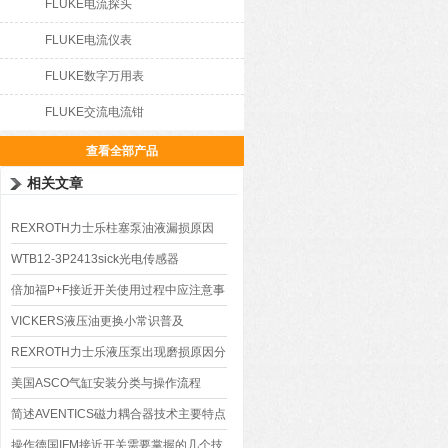
FLUKE电流探头
FLUKE电流仪表
FLUKE数字万用表
FLUKE交流电流钳
查看全部产品
相关文章
REXROTH力士乐柱塞泵油液漏损原因
WTB12-3P2413sick光电传感器
倍加福P+F接近开关使用过程中应注意事
项
VICKERS液压油更换小常识普及
REXROTH力士乐液压泵出现磨损原因分
析
美国ASCO气缸安装分类与操作流程
简述AVENTICS磁力耦合器技术主要特点
有哪些
操作德国IFM接近开关需要掌握的几个技