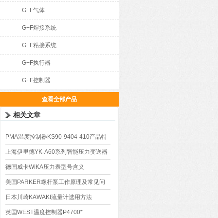
G+F气体
G+F焊接系统
G+F粘接系统
G+F执行器
G+F控制器
查看全部产品
相关文章
PMA温度控制器KS90-9404-410产品特
点
上海伊里德YK-A60系列智能压力变送器
技术参数
德国威卡WIKA压力表型号含义
美国PARKER螺杆泵工作原理及常见问
题处理
日本川崎KAWAKI流量计选用方法
英国WEST温度控制器P4700*