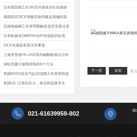
日本黑田精工KURODA滚珠丝杠高速静
音F系列*
德国西克SICK增量型旋伺服反馈编码器
报价
宝德电磁阀工作原理图解及选型安装注意
事项
日本欧姆龙OMRON光纤传感器的应用
SICK传感器安装注意事项
上海伊里德YK-UHZ系列磁翻板液位计特
点
涡轮流量计故障排除的8个方法
下一页
末页
共 
美国ROSS安全气缸回流阀工作原理和选
用规则
美国UE 12系列压力，差压和温度开关
浦
021-61639959-802