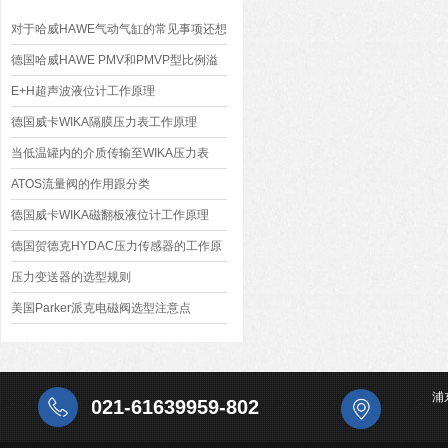
对于哈威HAWE气动气缸的常见事项还想
了解哪些
德国哈威HAWE PMV和PMVP型比例溢
流阀
E+H超声波液位计工作原理
德国威卡WIKA隔膜压力表工作原理
当低温罐内的介质传输至WIKA压力表
时，它所能达到的温度是多少？
ATOS流量阀的作用跟分类
德国威卡WIKA磁翻板液位计工作原理
德国贺德克HYDAC压力传感器的工作原
理
压力变送器的选型规则
美国Parker派克电磁阀选型注意点
浦
021-61639959-802