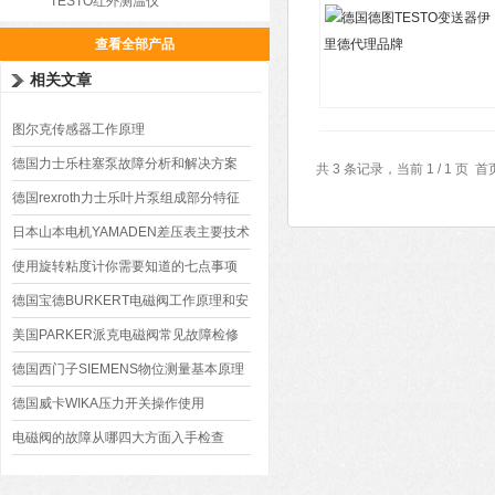
TESTO红外测温仪
查看全部产品
相关文章
图尔克传感器工作原理
德国力士乐柱塞泵故障分析和解决方案
共 3 条记录，当前 1 / 1 
德国rexroth力士乐叶片泵组成部分特征
日本山本电机YAMADEN差压表主要技术
指标
使用旋转粘度计你需要知道的七点事项
德国宝德BURKERT电磁阀工作原理和安
装事宜
美国PARKER派克电磁阀常见故障检修
方案
德国西门子SIEMENS物位测量基本原理
德国威卡WIKA压力开关操作使用
电磁阀的故障从哪四大方面入手检查