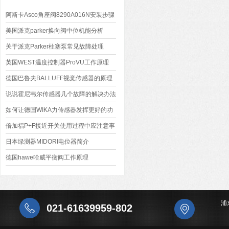
阿斯卡Asco角座阀8290A016N安装步骤
美国派克parker换向阀中位机能分析
关于派克Parker柱塞泵常见故障处理
英国WEST温度控制器ProVU工作原理
德国巴鲁夫BALLUFF视觉传感器的原理
说说霍尼韦尔传感器几个故障的解决办法
如何让德国WIKA力传感器发挥更好的功
能
倍加福P+F接近开关使用过程中应注意事
项
日本绿测器MIDORI电位器简介
德国hawe哈威平衡阀工作原理
浦
021-61639959-802