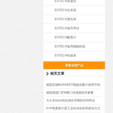
EXTECH风速仪
EXTECH记录器
EXTECH测光表
EXTECH电导率仪
EXTECH酸度计
EXTECH备用接触轮组
EXTECH转速表
查看全部产品
相关文章
德国宝德BURKERT电磁流量计使用守则
及安装技术
德国易福门IFM阀门传感器技术参数
力士乐rexroth比例先导阀的共同特点
G+F电液执行器工业自动化的高效动力之