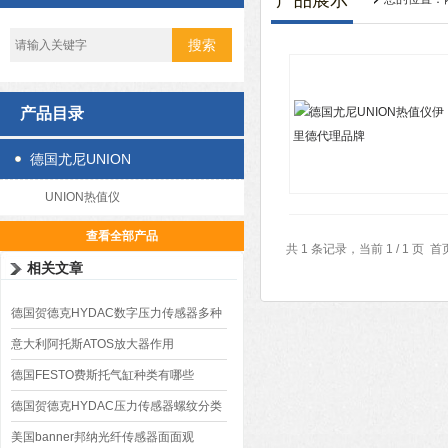
产品展示
产品目录
德国尤尼UNION
UNION热值仪
查看全部产品
共 1 条记录，当前 1 / 1 
相关文章
德国贺德克HYDAC数字压力传感器多种
属性特点
意大利阿托斯ATOS放大器作用
德国FESTO费斯托气缸种类有哪些
德国贺德克HYDAC压力传感器螺纹分类
情况
美国banner邦纳光纤传感器面面观