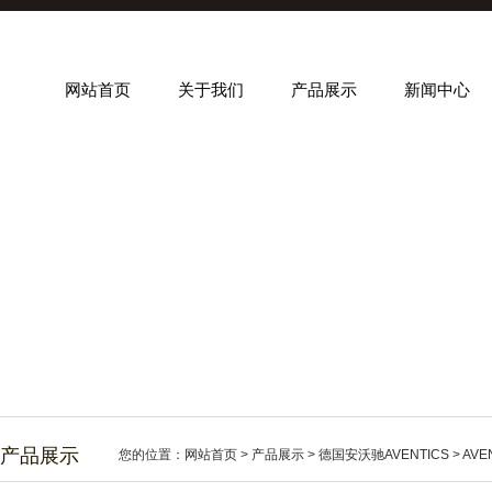
网站首页
关于我们
产品展示
新闻中心
产品展示
您的位置：
网站首页
>
产品展示
>
德国安沃驰AVENTICS
>
AVE