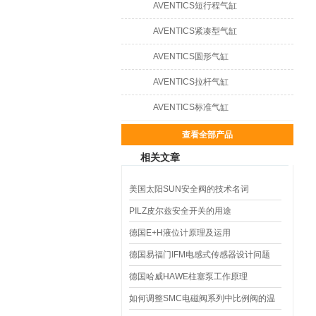
AVENTICS短行程气缸
AVENTICS紧凑型气缸
AVENTICS圆形气缸
AVENTICS拉杆气缸
AVENTICS标准气缸
查看全部产品
相关文章
美国太阳SUN安全阀的技术名词
PILZ皮尔兹安全开关的用途
德国E+H液位计原理及运用
德国易福门IFM电感式传感器设计问题
德国哈威HAWE柱塞泵工作原理
如何调整SMC电磁阀系列中比例阀的温