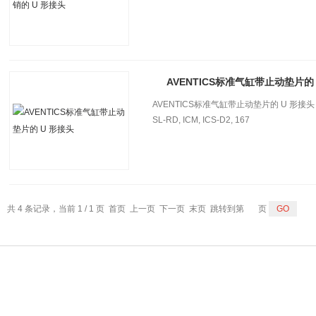
AVENTICS标准气缸带止动垫片的
AVENTICS标准气缸带止动垫片的 U 形接头：用于安
SL-RD, ICM, ICS-D2, 167
共 4 条记录，当前 1 / 1 页 首页 上一页 下一页 末页 跳转到第
页