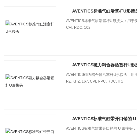
AVENTICS标准气缸活塞杆U形接
AVENTICS标准气缸活塞杆U形接头：用于安装在气缸上 
CVI, RDC, 102
AVENTICS磁力耦合器活塞杆U形
AVENTICS磁力耦合器活塞杆U形接头：用于安装在气缸
PZ, KHZ, 167, CVI, RPC, RDC, ITS
AVENTICS标准气缸带开口销的 U
AVENTICS标准气缸带开口销的 U 形接头：用