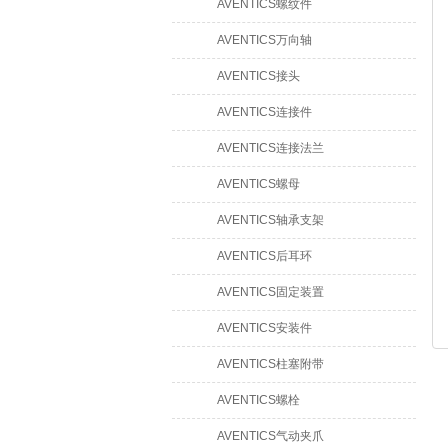
AVENTICS螺纹件
AVENTICS万向轴
AVENTICS接头
AVENTICS连接件
AVENTICS连接法兰
AVENTICS螺母
AVENTICS轴承支架
AVENTICS后耳环
AVENTICS固定装置
AVENTICS安装件
AVENTICS柱塞附带
AVENTICS螺栓
AVENTICS气动夹爪