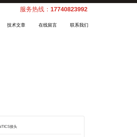
服务热线：
17740823992
技术文章
在线留言
联系我们
NTICS接头