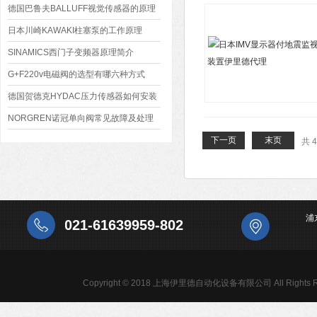
作原理
德国巴鲁夫BALLUFF视觉传感器的原理
日本川崎KAWAKI柱塞泵的工作原理
SINAMICS西门子变频器原理简介
G+F220v电磁阀的选型有哪六种方式
德国贺德克HYDAC压力传感器如何安装
NORGREN诺冠单向阀常见故障及处理
方法
下一页
末页
共 
浦
021-61639959-802
Copyright © 2018 上海伊里德自动化设备有限公司 All Rights R