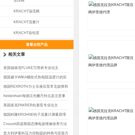
泄压阀
KRACHT溢流阀
KRACHT流量计
KRACHT齿轮泵
查看全部产品
相关文章
美国福禄克FLUKE万用表专业论文
德国威卡WIKA螺纹式热电阻温度计的应
用
德国REXROTH力士乐液压泵常见故障和
维修办法
heidenhain海德汉光栅尺特点及注意事
项
美国派克PAKRER柱塞泵专业论文
德国科隆KROHNE转子流量计测量原理
Crouzet高诺斯固态继电器维修保养方法
意大利伊莱科压力控制器的种类与安装方