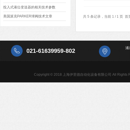
法和应用
投入式液位变送器的相关技术参数
美国派克PARKER球阀技术文章
共 5 条记录，当前 1 / 1 
浦
021-61639959-802
Copyright © 2018 上海伊里德自动化设备有限公司 All Rights R