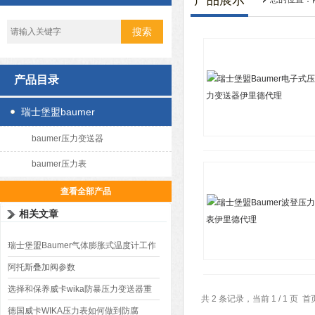
产品展示
产品目录
瑞士堡盟baumer
baumer压力变送器
baumer压力表
查看全部产品
相关文章
瑞士堡盟Baumer气体膨胀式温度计工作
原理
阿托斯叠加阀参数
选择和保养威卡wika防暴压力变送器重
共 2 条记录，当前 1 / 1 
要性
德国威卡WIKA压力表如何做到防腐