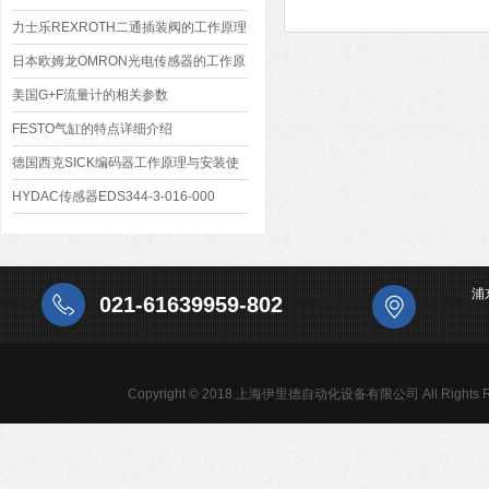
力士乐REXROTH二通插装阀的工作原理
日本欧姆龙OMRON光电传感器的工作原
理
美国G+F流量计的相关参数
FESTO气缸的特点详细介绍
德国西克SICK编码器工作原理与安装使
用
HYDAC传感器EDS344-3-016-000
浦
021-61639959-802
Copyright © 2018 上海伊里德自动化设备有限公司 All Rights R