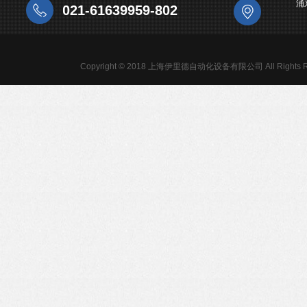
浦
021-61639959-802
Copyright © 2018 上海伊里德自动化设备有限公司 All Rights R