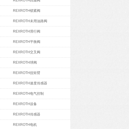
REXROTH四通阀
REXROTH锁紧阀
REXROTH未用油路阀
REXROTH滑行阀
REXROTH平衡阀
REXROTH交叉阀
REXROTH球阀
REXROTH扭矩臂
REXROTH速度传感器
REXROTH电气控制
REXROTH设备
REXROTH传感器
REXROTH电机