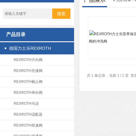
产品展示
产品目录
德国力士乐REXROTH
REXROTH方向阀
REXROTH充液阀
共 1 条记录，当前 1 / 1 
REXROTH截止阀
REXROTH单向阀
REXROTH马达
REXROTH适配器
REXROTH双速阀