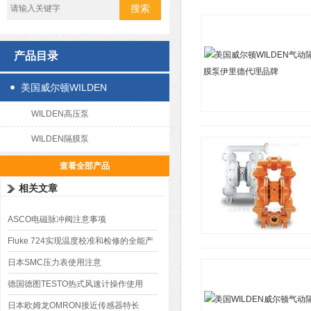
产品目录
美国威尔顿WILDEN
WILDEN高压泵
WILDEN隔膜泵
查看全部产品
相关文章
ASCO电磁脉冲阀注意事项
Fluke 724实现温度校准和检修的全能产
品
日本SMC压力表使用注意
德国德图TESTO热式风速计操作使用
日本欧姆龙OMRON接近传感器特长