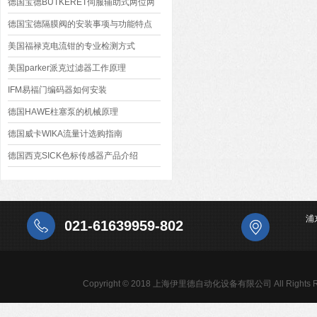
德国宝德BUTKERET伺服辅助式两位两
通活塞电磁阀技术文章
德国宝德隔膜阀的安装事项与功能特点
美国福禄克电流钳的专业检测方式
美国parker派克过滤器工作原理
IFM易福门编码器如何安装
德国HAWE柱塞泵的机械原理
德国威卡WIKA流量计选购指南
德国西克SICK色标传感器产品介绍
浦
021-61639959-802
Copyright © 2018 上海伊里德自动化设备有限公司 All Rights R