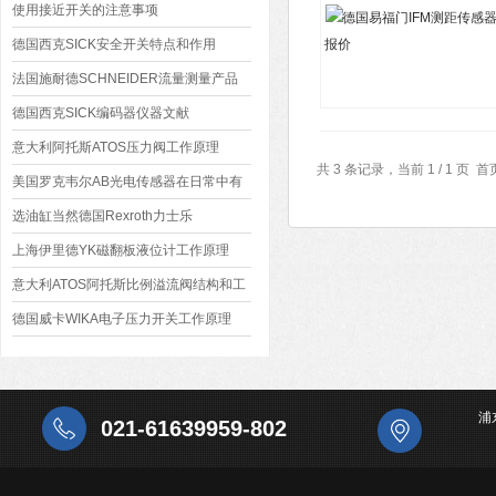
使用接近开关的注意事项
德国西克SICK安全开关特点和作用
法国施耐德SCHNEIDER流量测量产品
德国西克SICK编码器仪器文献
意大利阿托斯ATOS压力阀工作原理
共 3 条记录，当前 1 / 1 
美国罗克韦尔AB光电传感器在日常中有
哪些分类和工作方式？
选油缸当然德国Rexroth力士乐
上海伊里德YK磁翻板液位计工作原理
意大利ATOS阿托斯比例溢流阀结构和工
作原理介绍
德国威卡WIKA电子压力开关工作原理
浦
021-61639959-802