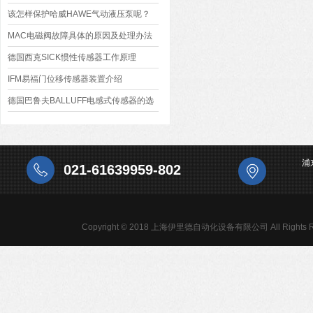
该怎样保护哈威HAWE气动液压泵呢？
MAC电磁阀故障具体的原因及处理办法
德国西克SICK惯性传感器工作原理
IFM易福门位移传感器装置介绍
德国巴鲁夫BALLUFF电感式传感器的选
型
浦
021-61639959-802
Copyright © 2018 上海伊里德自动化设备有限公司 All Rights R