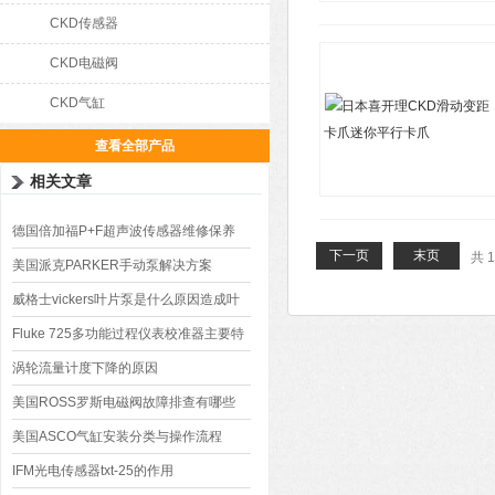
CKD传感器
CKD电磁阀
CKD气缸
查看全部产品
相关文章
德国倍加福P+F超声波传感器维修保养
下一页
末页
共 
美国派克PARKER手动泵解决方案
威格士vickers叶片泵是什么原因造成叶
片断裂
Fluke 725多功能过程仪表校准器主要特
性
涡轮流量计度下降的原因
美国ROSS罗斯电磁阀故障排查有哪些
美国ASCO气缸安装分类与操作流程
IFM光电传感器txt-25的作用