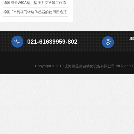
德国威卡WIKA精小型压力变送器工作原
理
德国IFM易福门转速传感器的使用用途范
围
浦
021-61639959-802
Copyright © 2018 上海伊里德自动化设备有限公司 All Rights R