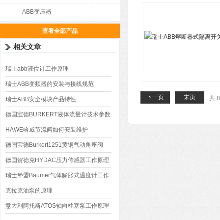
ABB变压器
查看全部产品
相关文章
瑞士abb液位计工作原理
瑞士ABB变频器的安装与接线规范
下一页
末页
共 
瑞士ABB安全模块产品特性
德国宝德BURKERT液体流量计技术参数
HAWE哈威节流阀如何安装维护
德国宝德Burkert1251黄铜气动角座阀
德国贺德克HYDAC压力传感器工作原理
瑞士堡盟Baumer气体膨胀式温度计工作
原理
克拉克油泵的原理
意大利阿托斯ATOS轴向柱塞泵工作原理