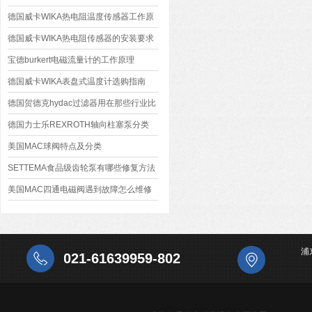
德国威卡WIKA热电阻温度传感器工作原
理
德国威卡WIKA热电阻传感器的安装要求
宝德burkert电磁流量计的工作原理
德国威卡WIKA表盘式温度计选购指南
德国贺德克hydac过滤器用在那些行业比
较多？
德国力士乐REXROTH轴向柱塞泵分类
美国MAC球阀特点及分类
SETTEMA食品级齿轮泵有哪些修复方法
美国MAC四通电磁阀遇到故障怎么维修
浦
021-61639959-802