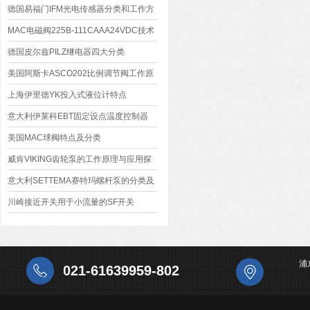
德国易福门IFM光电传感器分类和工作方
式
MAC电磁阀225B-111CAAA24VDC技术
参数
德国皮尔兹PILZ继电器四大分类
美国阿斯卡ASCO202比例调节阀工作原
理
上海伊里德YK投入式液位计特点
意大利伊莱科EBT固定设点温度控制器
美国MAC球阀特点及分类
威肯VIKING齿轮泵的工作原理与应用探
索
意大利SETTEMA赛特玛螺杆泵的分类及
工作原理
川崎接近开关用于小流量的SF开关
浦
021-61639959-802