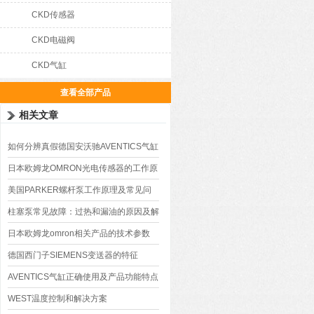
CKD传感器
CKD电磁阀
CKD气缸
查看全部产品
相关文章
如何分辨真假德国安沃驰AVENTICS气缸
日本欧姆龙OMRON光电传感器的工作原
理
美国PARKER螺杆泵工作原理及常见问
题处理
柱塞泵常见故障：过热和漏油的原因及解
决方法
日本欧姆龙omron相关产品的技术参数
德国西门子SIEMENS变送器的特征
AVENTICS气缸正确使用及产品功能特点
WEST温度控制和解决方案