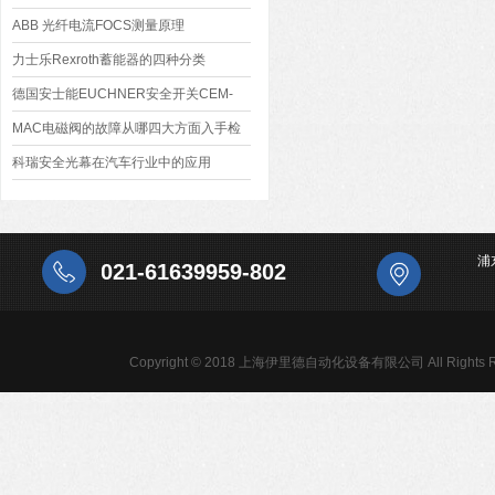
ABB 光纤电流FOCS测量原理
力士乐Rexroth蓄能器的四种分类
德国安士能EUCHNER安全开关CEM-
AY-C40系列
MAC电磁阀的故障从哪四大方面入手检
查
科瑞安全光幕在汽车行业中的应用
浦
021-61639959-802
Copyright © 2018 上海伊里德自动化设备有限公司 All Rights R