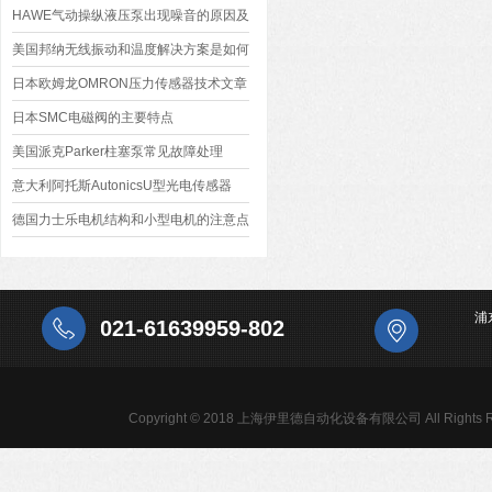
HAWE气动操纵液压泵出现噪音的原因及
处理方法
美国邦纳无线振动和温度解决方案是如何
对抄纸机的每个压辊进行监控的？
日本欧姆龙OMRON压力传感器技术文章
日本SMC电磁阀的主要特点
美国派克Parker柱塞泵常见故障处理
意大利阿托斯AutonicsU型光电传感器
德国力士乐电机结构和小型电机的注意点
浦
021-61639959-802
Copyright © 2018 上海伊里德自动化设备有限公司 All Rights R