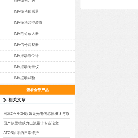
IMV振动开关
IMV振动传感器
IMV振动监控装置
IMV电荷放大器
IMV信号调整器
IMV振动液位计
IMV振动测量仪
IMV振动试验
查看全部产品
相关文章
日本OMRON欧姆龙光电传感器概述与原
理分析
国产伊里德威力巴流量计专业论文
ATOS油泵的日常维护