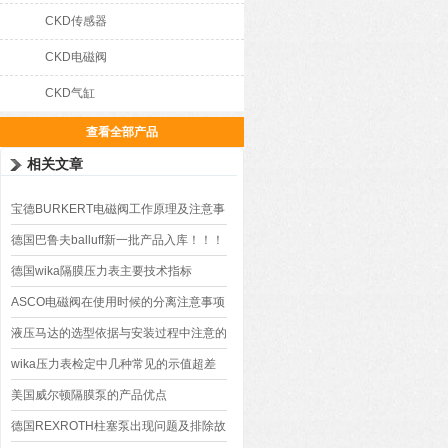
CKD传感器
CKD电磁阀
CKD气缸
查看全部产品
相关文章
宝德BURKERT电磁阀工作原理及注意事
项
德国巴鲁夫balluff新一批产品入库！！！
*
德国wika隔膜压力表主要技术指标
ASCO电磁阀在使用时候的分离注意事项
液压马达的选型依据与安装过程中注意的
6个事项
wika压力表检定中几种常见的示值超差
现象及调整方法
美国威尔顿隔膜泵的产品优点
德国REXROTH柱塞泵出现问题及排除故