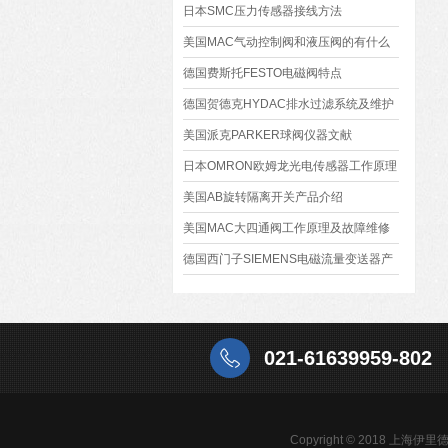
日本SMC压力传感器接线方法
美国MAC气动控制阀和液压阀的有什么
不同？
德国费斯托FESTO电磁阀特点
德国贺德克HYDAC排水过滤系统及维护
系统
美国派克PARKER球阀仪器文献
日本OMRON欧姆龙光电传感器工作原理
分析
美国AB旋转隔离开关产品介绍
美国MAC大四通阀工作原理及故障维修
德国西门子SIEMENS电磁流量变送器产
品特点
021-61639959-802
Copyright © 2018 上海伊里