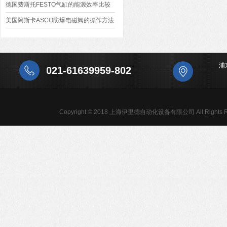
送器
德国费斯托FESTO气缸的能源效率比较
美国阿斯卡ASCO防爆电磁阀的操作方法
浦
021-61639959-802
Copyright © 2018 上海伊里德自动化设备有限公司 All Rights R