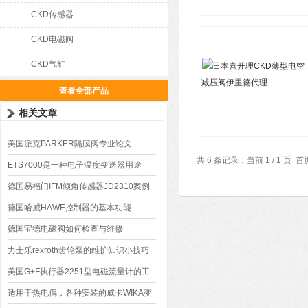
CKD传感器
CKD电磁阀
CKD气缸
查看全部产品
相关文章
美国派克PARKER隔膜阀专业论文
共 6 条记录，当前 1 / 1 
ETS7000是一种电子温度变送器用途
德国易福门IFM倾角传感器JD2310案例
分析
德国哈威HAWE控制器的基本功能
德国宝德电磁阀如何检查与维修
力士乐rexroth齿轮泵的维护知识小技巧
美国G+F执行器2251型电磁流量计的工
作原理
适用于热电偶，各种安装的威卡WIKA变