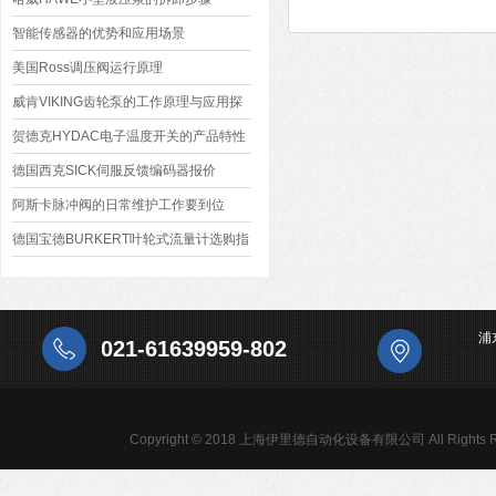
智能传感器的优势和应用场景
美国Ross调压阀运行原理
威肯VIKING齿轮泵的工作原理与应用探
索
贺德克HYDAC电子温度开关的产品特性
德国西克SICK伺服反馈编码器报价
阿斯卡脉冲阀的日常维护工作要到位
德国宝德BURKERT叶轮式流量计选购指
南
浦
021-61639959-802
Copyright © 2018 上海伊里德自动化设备有限公司 All Rights R