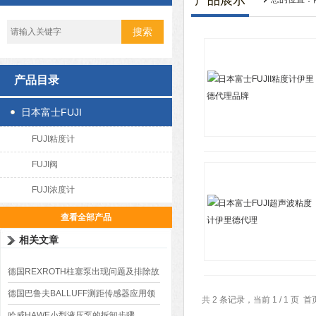
产品展示
产品目录
日本富士FUJI
FUJI粘度计
FUJI阀
FUJI浓度计
查看全部产品
相关文章
德国REXROTH柱塞泵出现问题及排除故
障
德国巴鲁夫BALLUFF测距传感器应用领
共 2 条记录，当前 1 / 1 
域
哈威HAWE小型液压泵的拆卸步骤