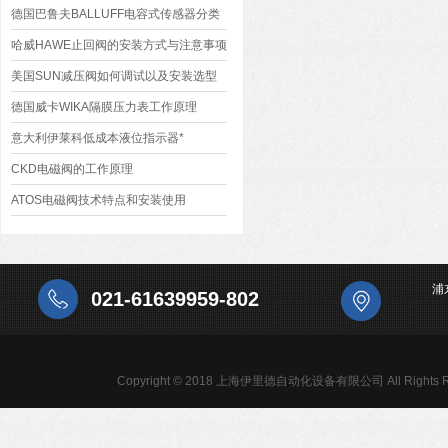
音的原因
德国巴鲁夫BALLUFF电容式传感器分类
和应用
哈威HAWE止回阀的安装方式与注意事项
美国SUN减压阀如何调试以及安装选型
德国威卡WIKA隔膜压力表工作原理
意大利伊莱科低成本液位指示器*
CKD电磁阀的工作原理
ATOS电磁阀技术特点和安装使用
浦
021-61639959-802
Copyright © 2018 上海伊里德自动化设备有限公司 All Rights R