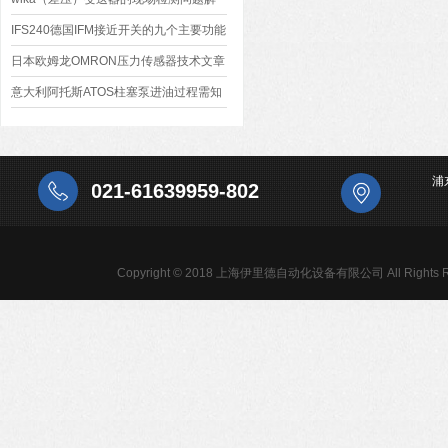
决方案
IFS240德国IFM接近开关的九个主要功能
日本欧姆龙OMRON压力传感器技术文章
意大利阿托斯ATOS柱塞泵进油过程需知
浦
021-61639959-802
Copyright © 2018 上海伊里德自动化设备有限公司 All Rights R