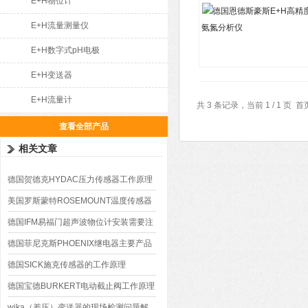
E+H物位计
E+H流量测量仪
E+H数字式pH电极
E+H变送器
E+H流量计
共 3 条记录，当前 1 / 1 
查看全部产品
相关文章
德国贺德克HYDAC压力传感器工作原理
美国罗斯蒙特ROSEMOUNT温度传感器
行业标准
德国IFM易福门超声波物位计安装需要注
意的10个事项
德国菲尼克斯PHOENIX继电器主要产品
参数
德国SICK施克传感器的工作原理
德国宝德BURKERT电动截止阀工作原理
wika（差压）变送器的现场检测问题解