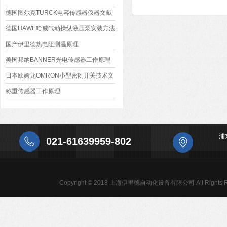
德国图尔克TURCK电容传感器仪器文献
德国HAWE哈威气动操纵液压泵安装方法
国产伊里德热电阻测温原理
美国邦纳BANNER光电传感器工作原理
日本欧姆龙OMRON小型密闭开关技术文
章
称重传感器工作原理
浦
021-61639959-802
Copyright © 2018 上海伊里德自动化设备有限公司 All Rights R