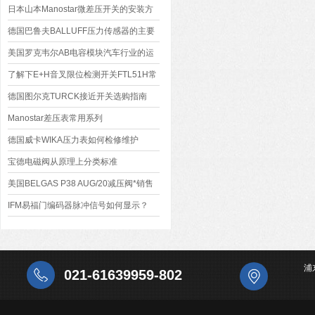
日本山本Manostar微差压开关的安装方
法与注意事项
德国巴鲁夫BALLUFF压力传感器的主要
作用
美国罗克韦尔AB电容模块汽车行业的运
行
了解下E+H音叉限位检测开关FTL51H常
见的故障现象
德国图尔克TURCK接近开关选购指南
Manostar差压表常用系列
德国威卡WIKA压力表如何检修维护
宝德电磁阀从原理上分类标准
美国BELGAS P38 AUG/20减压阀*销售
IFM易福门编码器脉冲信号如何显示？
浦
021-61639959-802