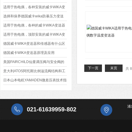
适用于热电偶，各种安装的威卡WIKA变
送器
选择和保养德国威卡wika防暴压力变送
器重要性
适用于热电偶，各种的威卡WIKA变送器
适用于热电偶，顶部安装的威卡WIKA变
送器
德国威卡WIKA变送器和传感器有什么区
别
德国威卡WIKA变送器原理及应用
美国FAIRCHILD仙童调压阀与安全阀的
下一页
末页
共 
区别
意大利ATOS阿托斯比例溢流阀结构和工
作原理介绍
日本山本电机YAMADEN微差压表技术指
标
浦
021-61639959-802