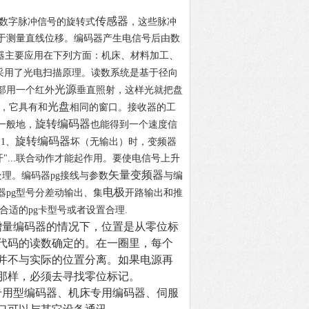
传感器
数字脉冲信号的旋转式
，这些脉冲
于测量直线位移。编码器产生电信号后由数
器主要应用在下列方面：机床、材料加工、
换采用了光电扫描原理。读数系统是基于径向
光源
部用一个红外
垂直照射，这样光就把盘
光盘
，它具有和
相同的窗口。接收器的工
旋转编码器
一般地，
也能得到一个速度信
旋转编码器
1、
坏（无输出）时，变频器
"...联合动作才能起作用。要使电信号上升
矢量变频器
处理。编码器pg接线与参数
与编
电极
器pg型号分差动输出、集
开路输出和推
合适的pg卡型号或者设置合理.
增量编码器的情况下，位置是从零位标
代码的读数确定的。在一圈里，每个
并不与实际的位置分离。如果电源再
那样，必须去寻找零位标记。
专用型编码器、机床专用编码器、伺服