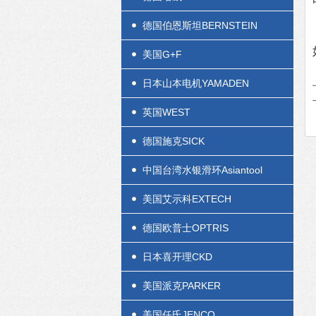
德国伯恩斯坦BERNSTEIN
美国G+F
日本山本电机YAMADEN
英国WEST
德国施克SICK
中国台湾水银滑环Asiantool
美国艾示科EXTECH
德国欧普士OPTRIS
日本喜开理CKD
美国派克PARKER
美国任氏JENCO