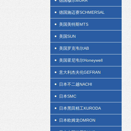
德国穆尔MURR
德国施迈赛SCHMERSAL
美国美特斯MTS
美国SUN
美国罗克韦尔AB
美国霍尼韦尔Honeywell
意大利杰夫伦GEFRAN
日本不二越NACHI
日本SMC
日本黑田精工KURODA
日本欧姆龙OMRON