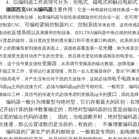
4、以编码器工作原理可分为：光电式、磁电式和触点电刷式
德国西克SICK编码器
主要作用：
它是一种将旋转位移转换成一串
能用来控制角位移，如果编码器与齿轮条或螺旋丝杠结合在一起，也可用
可编程逻辑控制器PLC
控制系统
控制置CNC、
、
等来处理。这些传感
反馈系统
电动机
以及测量和控制设备。在ELTRA编码器中角位移的转
分度盘的旋转，该分度由交替的透光窗口和不透光窗口构成的。此系统全
光栅
子上的图像投射到接收器表面上，该接收器覆盖着一层
，称为准直仪
作是感受光盘转动所产生的光变化，然后将光变化转换成相应的电变化。
变频器
号，这个信号要反馈给
，从而调节变频器的输出数据。故障现象：
不能正常工作，变得运行速度很慢，而且一会儿变频器保护，显示“PG断开
电子电路
到较高电平，并产生没有任何干扰的方波脉冲，这就必须用
来
码器pg之间的连接方式，必须与编码器pg的型号相对应。一般而言，编码
接口
挽输出三种，其信号的传递方式必须考虑到变频器pg卡的
，因此选择
编码器一般分为增量型与绝对型，它们存着最大的区别：在
记开始计算的脉冲数量确定的，而绝对型编码器的位置是由输出
位置的输出代码的读数； 因此，当电源断开时，绝对型编码器
次接通，那么位置读数仍是当前的，有效的； 不像增量编码器
编码器的厂家生产的系列都很全，一般都是专用的，如电梯