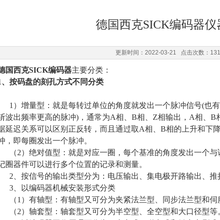
德国西克SICK编码器
更新时间：2022-03-21 点击次数：13
德国西克SICK编码器
主要分类：
1、按码盘的刻孔方式不同分类
1）增量型：就是每转过单位的角度就发出一个脉冲信号(也
斩波出频率更高的脉冲)，通常为A相、B相、Z相输出，A相、B
据延迟关系可以区别正反转，而且通过取A相、B相的上升和下降
冲，即每圈发出一个脉冲。
（2）绝对值型：就是对应一圈，每个基准的角度发出一个
与
记圈器件可以进行多个位置的记录和测量。
2、按信号的输出类型分为：电压输出、集电极开路输出、推
3、以编码器机械安装形式分类
（1）有轴型：有轴型又可分为夹紧法兰型、同步法兰型和伺
（2）轴套型：轴套型又可分为半空型、全空型和大口径型等