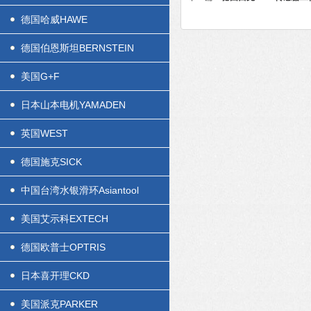
德国哈威HAWE
德国伯恩斯坦BERNSTEIN
美国G+F
日本山本电机YAMADEN
英国WEST
德国施克SICK
中国台湾水银滑环Asiantool
美国艾示科EXTECH
德国欧普士OPTRIS
日本喜开理CKD
美国派克PARKER