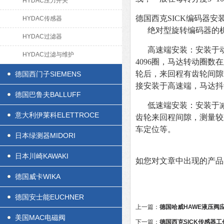
HYDAC压力开关
德国西克SICK编码器安
HYDAC传感器
绝对型旋转编码器的
HYDAC过滤器
高速端安装：安装于
HYDAC过滤与维护
4096圈，马达转动圈
轮后，来回程有齿轮间隙
德国西门子SIEMENS
接安装于高速端，马达抖
德国巴鲁夫BALLUFF
低速端安装：安装于
意大利伊莱科ELETTROCE
齿轮来回程间隙，测量较
车定位等。
日本绿测器MIDORI
日本川崎KAWAKI
如您对文章中出现的产品
德国威卡WIKA
德国安士能EUCHNER
上一篇：
德国哈威HAWE液压阀
美国MAC电磁阀
下一篇：
德国西克SICK传感器工