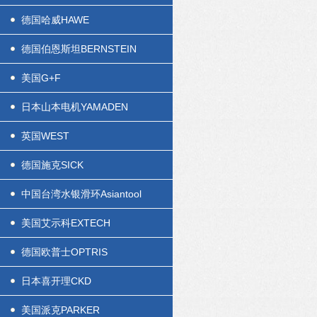
德国哈威HAWE
德国伯恩斯坦BERNSTEIN
美国G+F
日本山本电机YAMADEN
英国WEST
德国施克SICK
中国台湾水银滑环Asiantool
美国艾示科EXTECH
德国欧普士OPTRIS
日本喜开理CKD
美国派克PARKER