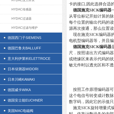
HYDAC压力开关
卡的接口,因此选择合适
HYDAC传感器
德国施克SICK编码器
从零位标记开始计算的脉
HYDAC过滤器
每个位置的输出代码的读
HYDAC过滤与维护
源再次接通，那么位置读
现在施克SICK编码器
德国西门子SIEMENS
电机型编码器等，并且编
德国施克SICK编码器
德国巴鲁夫BALLUFF
尺．按照读出方式编码器
意大利伊莱科ELETTROCE
或绝缘区来表示代码的状
敏元件时以透光区和不透
日本绿测器MIDORI
日本川崎KAWAKI
按照工作原理编码器可
德国威卡WIKA
这个电信号转变成计数脉
德国安士能EUCHNER
数字码，因此它的示值
施克SICK旋转增量式
美国MAC电磁阀
时，依靠计数设备的内部