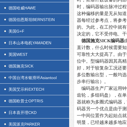
时，编码器输出脉冲过程
德国哈威HAWE
这种偏移的量是无从知道
德国伯恩斯坦BERNSTEIN
器每经过参考点，将参考
的。为此，在工控中就有
美国G+F
决定的，它不受停电、干
德国施克SICK编码器
日本山本电机YAMADEN
直计数，什么时候需要知
可靠性大大提高了。由于
英国WEST
位中。型编码器因其高精
德国施克SICK
好，对于较复杂工况还要
多位数输出型，一般均选
中国台湾水银滑环Asiantool
步串行输出）。
编码器生产厂家运用钟
美国艾示科EXTECH
齿轮，多组码盘），在单
德国欧普士OPTRIS
器就称为多圈式编码器，
码器另一个优点是由于测
日本喜开理CKD
一中间位置作为起始点就
明显，已经越来越多地应
美国派克PARKER