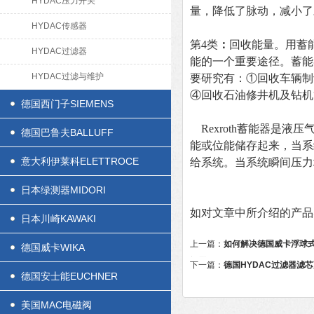
HYDAC压力开关
量，降低了脉动，减小了
HYDAC传感器
第4类
：
回收能量。用蓄
HYDAC过滤器
能的一个重要途径。蓄能
HYDAC过滤与维护
要研究有：①回收车辆制
④回收石油修井机及钻机
德国西门子SIEMENS
Rexroth蓄能器是
德国巴鲁夫BALLUFF
能或位能储存起来，当系
意大利伊莱科ELETTROCE
给系统。当系统瞬间压力
日本绿测器MIDORI
如对文章中所介绍的产品
日本川崎KAWAKI
上一篇：
如何解决德国威卡浮球
德国威卡WIKA
问题
下一篇：
德国HYDAC过滤器滤
德国安士能EUCHNER
美国MAC电磁阀