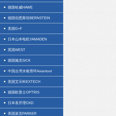
德国哈威HAWE
德国伯恩斯坦BERNSTEIN
美国G+F
日本山本电机YAMADEN
英国WEST
德国施克SICK
中国台湾水银滑环Asiantool
美国艾示科EXTECH
德国欧普士OPTRIS
日本喜开理CKD
美国派克PARKER